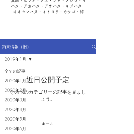
真鯛・ヒラメ・クエ・ブリ・メジロ・マ
ハタ・アカハタ・アオハタ・キジハタ​・
オオモンハタ・イトヨリ・カサゴ・鯵
--釣果情報（旧）
2019年1月
全ての記事
近日公開予定
2020年1月
2020年2月
その他のカテゴリーの記事を見まし
ょう。
2020年3月
2020年4月
2020年5月
ホーム
2020年6月