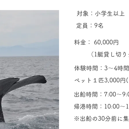
​対象：小学生以上
​定員：9名
​料金： 60,00
（1艇貸し切り
​体験時間：3～4時
ペット１匹3,000円
出船時間：7:00～9:
帰港時間：
10:00～1
​※出船の30分前に