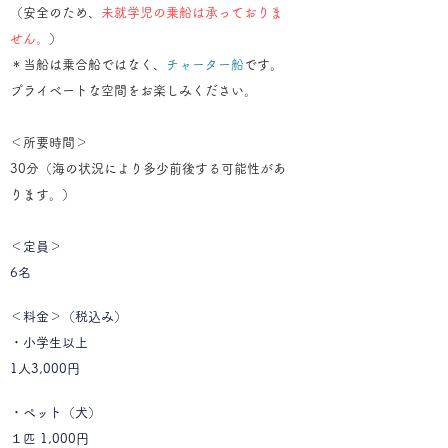
（安全のため、
未就学児の乗船は承っておりま
せん。
）
​＊当船は乗合船ではなく、
チャーター船
です。
プライベートな空間をお楽しみください。
＜所要時間＞
​30分（海の状況により多少前後する可能性があ
ります。）
＜定員＞
6名
＜料金＞（税込み）
・小学生以上
1人3,000円
・ペット（犬）
１匹 1,000円