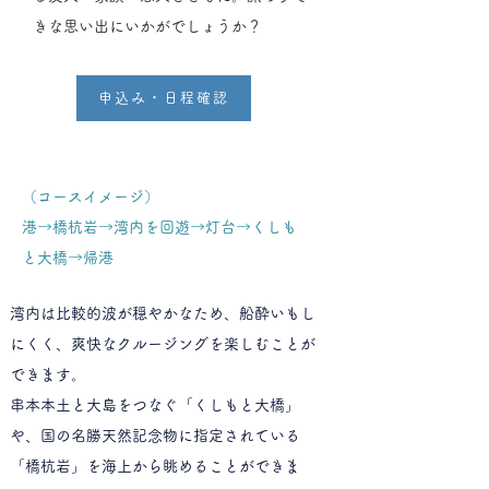
きな思い出にいかがでしょうか？
申込み・日程確認
（コースイメージ）
港→橋杭岩→湾内を回遊→灯台→くしも
と大橋→帰港
湾内は比較的波が穏やかなため、船酔いもし
にくく、爽快なクルージングを楽しむことが
できます。
串本本土と大島をつなぐ「くしもと大橋」
や、国の名勝天然記念物に指定されている
「橋杭岩」を海上から眺めることができま