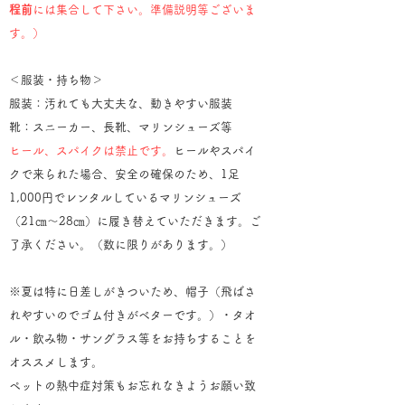
程前
には集合して下さい。準備説明等ございま
す。）
＜服装・持ち物＞
服装：汚れても大丈夫な、動きやすい服装
靴：スニーカー、長靴、マリンシューズ等
ヒール、スパイクは禁止です。
ヒールやスパイ
クで来られた場合、安全の確保のため、1足
1,000円でレンタルしているマリンシューズ
（21㎝～28㎝）に履き替えていただきます。ご
了承ください。（数に限りがあります。）
※夏は特に
日差しがきついため、帽子（飛ばさ
れやすいのでゴム付きがベターです。）・タオ
ル・飲み物・サングラス等をお持ちすることを
オススメします。
ペットの熱中症対策もお忘れなきようお願い致