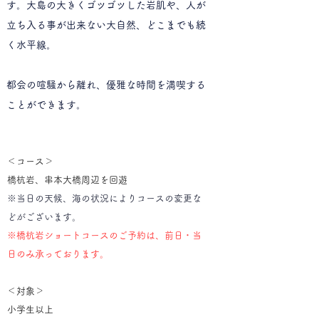
す。大島の
大きくゴツゴツした岩肌や、人が
立ち入る事が出来ない大自然、どこまでも続
く水平線。
都会の喧騒から離れ、優雅な時間を満喫する
ことができます。
​＜コース＞
​橋杭岩、串本大橋周辺​を回遊
※当日の天候、海の状況によりコースの変更な
どがございます。
※橋杭岩ショートコースのご予約は、前日・当
日のみ承っております。
​＜対象＞
小学生以上